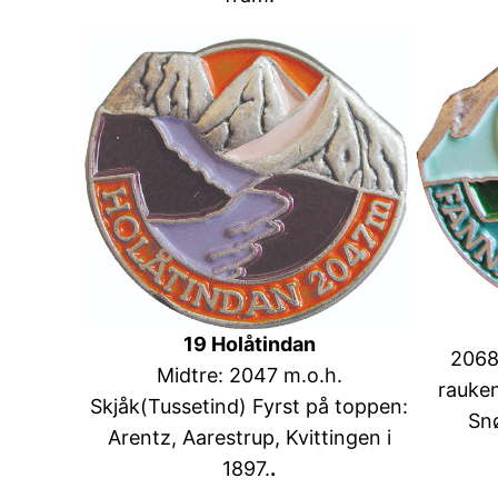
19 Holåtindan
2068
Midtre: 2047 m.o.h.
rauken
Skjåk(Tussetind) Fyrst på toppen:
Snø
Arentz, Aarestrup, Kvittingen i
1897.
.