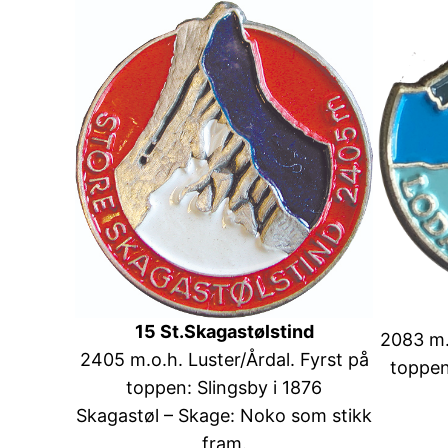
15 St.Skagastølstind
2083 m.
2405 m.o.h. Luster/Årdal. Fyrst på
toppe
toppen: Slingsby i 1876
Skagastøl – Skage: Noko som stikk
fram.