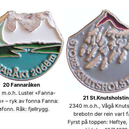
20 Fannaråken
 m.o.h. Luster «Fanna-
21 St.Knutsholsti
» – ryk av fonna Fanna:
2340 m.o.h., Vågå Knuts
fonn. Råk: fjellrygg.
brebotn der rein vart 
Fyrst på toppen: Heftye,