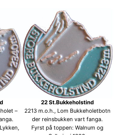
nd
22 St.Bukkeholstind
holet –
2213 m.o.h., Lom Bukkeholetbotn
fanga.
der reinsbukken vart fanga.
 Lykken,
Fyrst på toppen: Walnum og