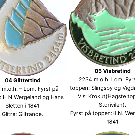
05 Visbretind
2234 m.o.h. Lom. Fyr
04 Glittertind
toppen: Slingsby og Vigdal
m.o.h. – Lom. Fyrst på
Vis: Krokut(Høgste to
: H N Wergeland og Hans
Storivilen).
Sletten i 1841
Fyrst på toppen:H.N. Wer
Glitre: Glitrande.
1841