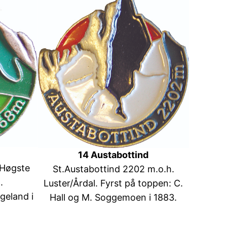
14 Austabottind
(Høgste
St.Austabottind 2202 m.o.h.
.
Luster/Årdal. Fyrst på toppen: C.
geland i
Hall og M. Soggemoen i 1883.