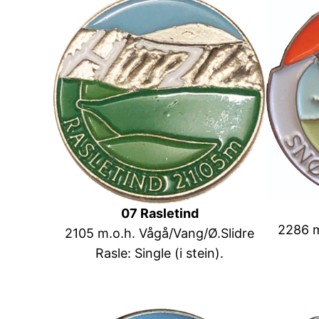
07 Rasletind
2286 m
2105 m.o.h. Vågå/Vang/Ø.Slidre
Rasle: Single (i stein).