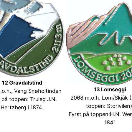
12 Gravdalstind
13 Lomseggi
.o.h., Vang Snøholtinden
2068 m.o.h. Lom/Skjåk 
 på toppen: Truleg J.N.
toppen: Storivilen)
Hertzberg i 1874.
Fyrst på toppen:H.N. Wer
1841