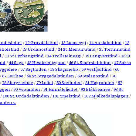
ondeslottet
/
12 Gravdalstind
/
13 Lomseggi
/
14 Austabottind
/
15
keholstind
/
23 Urdanostind
/
24 St. Memurutind
/
25 Torfinnstind
d
/
33 St.Dyrhaugstind
/
34 Trollsteineggi
/
35 Langvasstind
/
36 St.
ind
/
44 Saga
/
45 Hestbrepiggane
/
46 St. Smørstabbtind
/
47 Saksa
tyggehøe
/
57 Sagtinden
/
58 Skagsnebb
/
59 Veslfjelltind
/
60
/
67 Leirhøe
/
68 St. Styggedalstinden
/
69 Stølsnostind
/
70
/
78 Storgrovhøe
/
79 Loftet
/
80 Stetinden
/
81 Høgronden
/
82
iggen
/
90 Veotinden
/
91 Hinnåtefjellet
/
92 Blåbreahøe
/
93 St.
/
100 St. Urdadalstinden
/
101 Ymelstind
/
102 Mjølkedalspiggen
/
onden v.