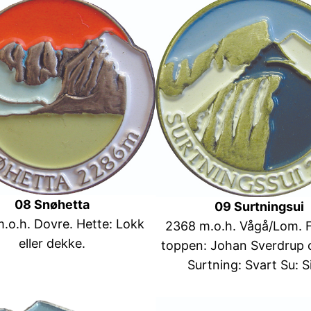
08 Snøhetta
09 Surtningsui
.o.h. Dovre. Hette: Lokk
2368 m.o.h. Vågå/Lom. F
eller dekke.
toppen: Johan Sverdrup 
Surtning: Svart Su: S