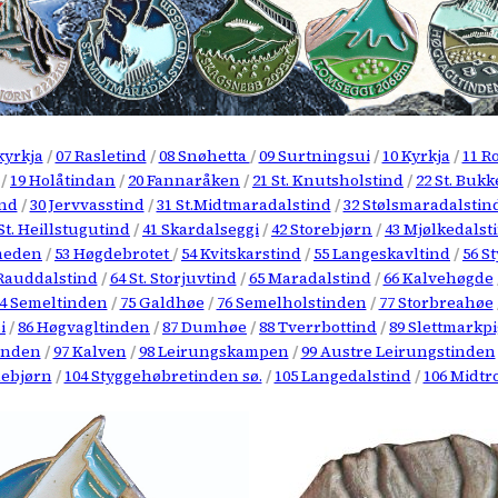
kyrkja
/
07 Rasletind
/
08 Snøhetta
/
09 Surtningsui
/
10 Kyrkja
/
11 R
/
19 Holåtindan
/
20 Fannaråken
/
21 St. Knutsholstind
/
22 St. Buk
ind
/
30 Jervvasstind
/
31 St.Midtmaradalstind
/
32 Stølsmaradalstin
St. Heillstugutind
/
41 Skardalseggi
/
42 Storebjørn
/
43 Mjølkedalst
meden
/
53 Høgdebrotet
/
54 Kvitskarstind
/
55 Langeskavltind
/
56 S
 Rauddalstind
/
64 St. Storjuvtind
/
65 Maradalstind
/
66 Kalvehøgde
4 Semeltinden
/
75 Galdhøe
/
76 Semelholstinden
/
77 Storbreahøe
i
/
86 Høgvagltinden
/
87 Dumhøe
/
88 Tverrbottind
/
89 Slettmarkp
inden
/
97 Kalven
/
98 Leirungskampen
/
99 Austre Leirungstinden
lebjørn
/
104 Styggehøbretinden sø.
/
105 Langedalstind
/
106 Midtr