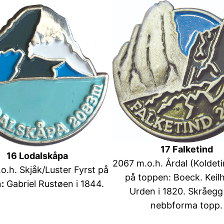
17 Falketind
16 Lodalskåpa
2067 m.o.h. Årdal (Koldeti
o.h. Skjåk/Luster Fyrst på
på toppen: Boeck. Keil
n
:
Gabriel Rustøen i 1844.
Urden i 1820. Skråeg
nebbforma topp.