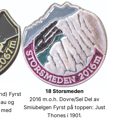
18 Storsmeden
nd) Fyrst
2016 m.o.h. Dovre/Sel Del av
hau og
Smiubelgen Fyrst på toppen: Just
g med
Thones i 1901.