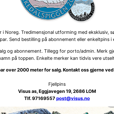
r i Noreg. Tredimensjonal utforming med eksklusiv, sø
ppar. Send bestilling på abonnement eller enkeltpins i
ussalg og abonnement. Tillegg for porto/admin. Merk gj
namn på toppen. Enkelte merker kan tidvis vere utselt
par over 2000 meter for salg. Kontakt oss gjerne ved 
Fjellpins
Visus as, Eggjavegen 19, 2686 LOM
Tlf. 97169557
post@visus.no