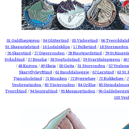
01 Galdhøpiggen
/
04 Glittertind
/
05 Visbretind
/
06 Tverrådals
St. Skagastølstind
/
16 Lodalskåpa
/
17 Falketind
/
18 Storsmeden
/
26 Skarstind
/
27 Digerronden
/
28 Nautgardstind
/
29 St.Ringst
Svånåtind
/
37 Besshø
/
38 Sjogholstind
/
39 Svartdalspiggen
/
40 
/
48 Kniven
/
49 Skeia
/
50 Geita
/
51 Storronden
/
52 Vesles
Skarvflyløyfttind
/
61 Rauddalseggje
/
62 Larstind
/
63 St.
Tjønnholstind
/
71 Munken
/
72 Ryggjehøe
/
73 Bukkehøe
/
7
Veobreatinden
/
83 Vinjeronden
/
84 Gråhø
/
85 Steindalsnos
Tverråtin
d
/
94 Sentraltind
/
95 Mesmogtinden
/
96 Galdebergst
103 Ves