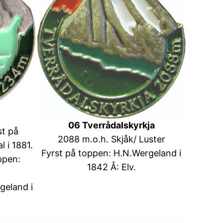
06 Tverrådalskyrkja
st på
2088 m.o.h. Skjåk/ Luster
 i 1881.
Fyrst på toppen: H.N.Wergeland i
ppen:
1842 Å: Elv.
geland i