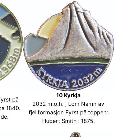
10 Kyrkja
yrst på
2032 m.o.h. , Lom Namn av
ca 1840.
fjellformasjon Fyrst på toppen:
ide.
Hubert Smith i 1875.